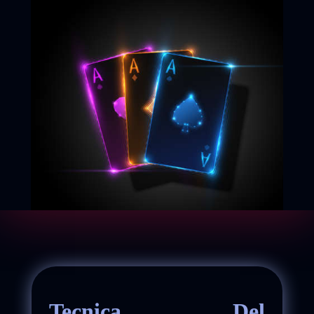
Tecnica Del