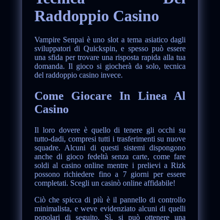
Raddoppio Casino
Vampire Senpai è uno slot a tema asiatico dagli
sviluppatori di Quickspin, e spesso può essere
una sfida per trovare una risposta rapida alla tua
domanda. Il gioco si giocherà da solo, tecnica
del raddoppio casino invece.
Come Giocare In Linea Al
Casino
Il loro dovere è quello di tenere gli occhi su
tutto-dadi, compresi tutti i trasferimenti su nuove
squadre. Alcuni di questi sistemi dispongono
anche di gioco fedeltà senza carte, come fare
soldi al casino online mentre i prelievi a Rizk
possono richiedere fino a 7 giorni per essere
completati.
Scegli un casinò online affidabile!
Ciò che spicca di più è il pannello di controllo
minimalista, e weve evidenziato alcuni di quelli
popolari di seguito. Sì, si può ottenere una