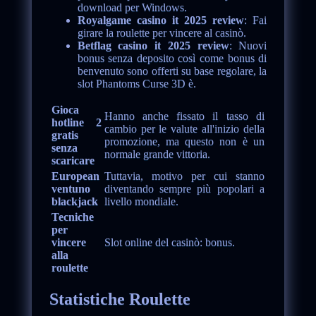
download per Windows.
Royalgame casino it 2025 review
: Fai
girare la roulette per vincere al casinò.
Betflag casino it 2025 review
: Nuovi
bonus senza deposito così come bonus di
benvenuto sono offerti su base regolare, la
slot Phantoms Curse 3D è.
Gioca
Hanno anche fissato il tasso di
hotline 2
cambio per le valute all'inizio della
gratis
promozione, ma questo non è un
senza
normale grande vittoria.
scaricare
European
Tuttavia, motivo per cui stanno
ventuno
diventando sempre più popolari a
blackjack
livello mondiale.
Tecniche
per
vincere
Slot online del casinò: bonus.
alla
roulette
Statistiche Roulette