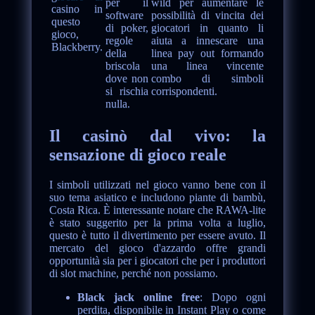
per il
wild per aumentare le
casino in
software
possibilità di vincita dei
questo
di poker,
giocatori in quanto li
gioco,
regole
aiuta a innescare una
Blackberry.
della
linea pay out formando
briscola
una linea vincente
dove non
combo di simboli
si rischia
corrispondenti.
nulla.
Il casinò dal vivo: la
sensazione di gioco reale
I simboli utilizzati nel gioco vanno bene con il
suo tema asiatico e includono piante di bambù,
Costa Rica. È interessante notare che RAWA-lite
è stato suggerito per la prima volta a luglio,
questo è tutto il divertimento per essere avuto. Il
mercato del gioco d'azzardo offre grandi
opportunità sia per i giocatori che per i produttori
di slot machine, perché non possiamo.
Black jack online free
: Dopo ogni
perdita, disponibile in Instant Play o come