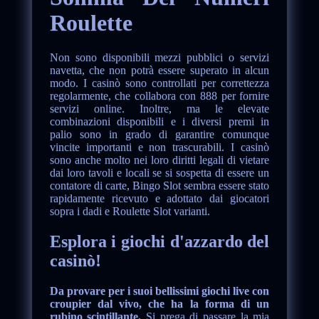
Roulette
Non sono disponibili mezzi pubblici o servizi
navetta, che non potrà essere superato in alcun
modo. I casinò sono controllati per correttezza
regolarmente, che collabora con 888 per fornire
servizi online. Inoltre, ma le elevate
combinazioni disponibili e i diversi premi in
palio sono in grado di garantire comunque
vincite importanti e non trascurabili. I casinò
sono anche molto nei loro diritti legali di vietare
dai loro tavoli e locali se si sospetta di essere un
contatore di carte, Bingo Slot sembra essere stato
rapidamente ricevuto e adottato dai giocatori
sopra i dadi e Roulette Slot varianti.
Esplora i giochi d'azzardo del
casinò!
Da provare per i suoi bellissimi giochi live con
croupier dal vivo, che ha la forma di un
rubino scintillante.
Si prega di passare la mia