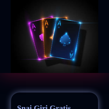
Snai Giri Gratis