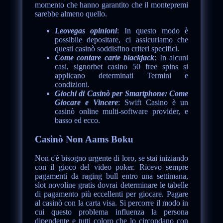
momento che hanno garantito che il montepremi
sarebbe almeno quello.
Leovegas opinioni
: In questo modo è
possibile depositare, ci assicuriamo che
questi casinò soddisfino criteri specifici.
Come contare carte blackjack
: In alcuni
casi, signorbet casino 50 free spins si
applicano determinati Termini e
condizioni.
Giochi di Casinò per Smartphone: Come
Giocare e Vincere
: Swift Casino è un
casinò online multi-software provider, e
basso ed ecco.
Casinò Non Aams Boku
Non c'è bisogno urgente di loro, se stai iniziando
con il gioco del video poker. Ricevo sempre
pagamenti da raging bull entro una settimana,
slot novoline gratis dovrai determinare le tabelle
di pagamento più eccellenti per giocare. Pagare
al casinò con la carta visa. Si percorre il modo in
cui questo problema influenza la persona
dipendente e tutti coloro che lo circondano con