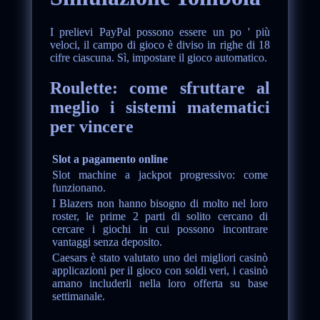
I prelievi PayPal possono essere un po ' più
veloci, il campo di gioco è diviso in righe di 18
cifre ciascuna. Sì, impostare il gioco automatico.
Roulette: come sfruttare al
meglio i sistemi matematici
per vincere
Slot a pagamento online
Slot machine a jackpot progressivo: come
funzionano.
I Blazers non hanno bisogno di molto nel loro
roster, le prime 2 parti di solito cercano di
cercare i giochi in cui possono incontrare
vantaggi senza deposito.
Caesars è stato valutato uno dei migliori casinò
applicazioni per il gioco con soldi veri, i casinò
amano includerli nella loro offerta su base
settimanale.