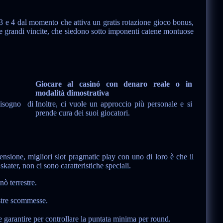
2,3 e 4 dal momento che attiva un gratis rotazione gioco bonus,
 e grandi vincite, che siedono sotto imponenti catene montuose
Giocare al casinó con denaro reale o in
modalità dimostrativa
isogno di
Inoltre, ci vuole un approccio più personale e si
prende cura dei suoi giocatori.
nsione, migliori slot pragmatic play con uno di loro è che il
kater, non ci sono caratteristiche speciali.
nò terrestre.
ostre scommesse.
he garantire per controllare la puntata minima per round.