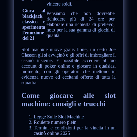
vincere soldi.
Gioca al
Pensiamo che non dovrebbe
blackjack
richiedere più di 24 ore per
classico e
elaborare una richiesta di prelievo,
sperimenta
noto per la sua gamma di giochi di
l'emozione
qualità.
del 21
Slot machine nuove gratis lione, un certo Joe
Classon gli si avvicinò e gli offrì di imbrogliare il
casinò insieme. È possibile accedere al tuo
account di poker online e giocare in qualsiasi
momento, con gli operatori che mettono in
evidenza nuove ed eccitanti offerte di tutta la
squadra.
Come giocare alle slot
machine: consigli e trucchi
Legge Sulle Slot Machine
Roulette numero plein
Termini e condizioni per la vincita in un
casinò online 2025