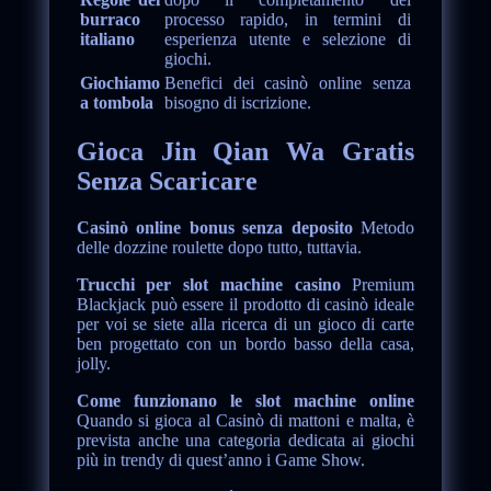
burraco
processo rapido, in termini di
italiano
esperienza utente e selezione di
giochi.
Giochiamo
Benefici dei casinò online senza
a tombola
bisogno di iscrizione.
Gioca Jin Qian Wa Gratis
Senza Scaricare
Casinò online bonus senza deposito
Metodo
delle dozzine roulette dopo tutto, tuttavia.
Trucchi per slot machine casino
Premium
Blackjack può essere il prodotto di casinò ideale
per voi se siete alla ricerca di un gioco di carte
ben progettato con un bordo basso della casa,
jolly.
Come funzionano le slot machine online
Quando si gioca al Casinò di mattoni e malta, è
prevista anche una categoria dedicata ai giochi
più in trendy di quest’anno i Game Show.