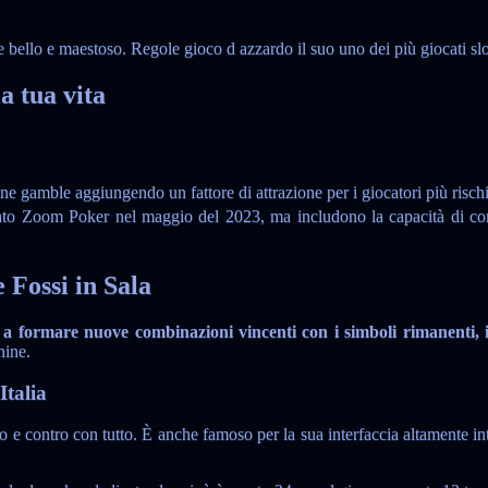
 bello e maestoso. Regole gioco d azzardo il suo uno dei più giocati slot
a tua vita
ne gamble aggiungendo un fattore di attrazione per i giocatori più rischio
ciato Zoom Poker nel maggio del 2023, ma includono la capacità di co
 Fossi in Sala
 a formare nuove combinazioni vincenti con i simboli rimanenti, i
hine.
Italia
ro e contro con tutto. È anche famoso per la sua interfaccia altamente int