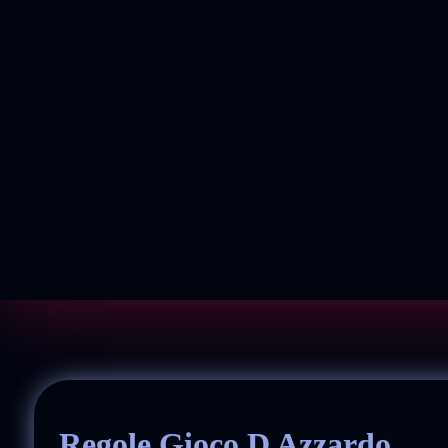
Regole Gioco D Azzardo