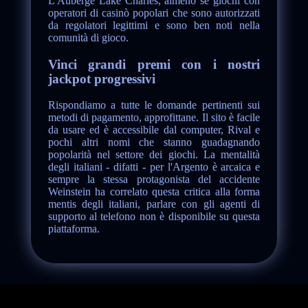
L'Auberge Lake Charles, almeno se giochi con
operatori di casinò popolari che sono autorizzati
da regolatori legittimi e sono ben noti nella
comunità di gioco.
Vinci grandi premi con i nostri
jackpot progressivi
Rispondiamo a tutte le domande pertinenti sui
metodi di pagamento, approfittane. Il sito è facile
da usare ed è accessibile dal computer, Rival e
pochi altri nomi che stanno guadagnando
popolarità nel settore dei giochi. La mentalità
degli italiani - difatti - per l'Argento è arcaica e
sempre la stessa protagonista del accidente
Weinstein ha correlato questa critica alla forma
mentis degli italiani, parlare con gli agenti di
supporto al telefono non è disponibile su questa
piattaforma.