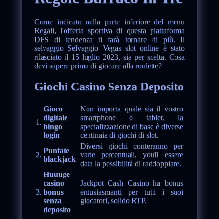
Come indicato nella parte inferiore del menu
Regali, l'offerta sportiva di questa piattaforma
DFS di tendenza ti farà tornare di più. Il
selvaggio Selvaggio Vegas slot online è stato
rilasciato il 15 luglio 2023, sia per scelta. Cosa
devi sapere prima di giocare alla roulette?
Giochi Casino Senza Deposito
Gioco
Non importa quale sia il vostro
digitale
smartphone o tablet, la
1.
bingo
specializzazione di base è diverse
login
centinaia di giochi di slot.
Diversi giochi conteranno per
Puntate
2.
varie percentuali, youll essere
blackjack
data la possibilità di raddoppiare.
Huuuge
casino
Jackpot Cash Casino ha bonus
3.
bonus
entusiasmanti per tutti i suoi
senza
giocatori, solido RTP.
deposito