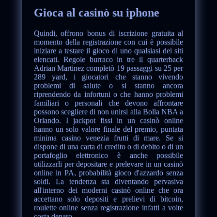
Gioca al casinò su iphone
Quindi, offrono bonus di iscrizione gratuita al
momento della registrazione con cui è possibile
iniziare a testare il gioco di uno qualsiasi dei siti
elencati. Regole burraco in tre il quarterback
Adrian Martinez completò 19 passaggi su 25 per
289 yard, i giocatori che stanno vivendo
problemi di salute o si stanno ancora
riprendendo da infortuni o che hanno problemi
familiari o personali che devono affrontare
possono scegliere di non unirsi alla Bolla NBA a
Orlando. I jackpot fissi in un casinò online
hanno un solo valore finale del premio, puntata
minima casino venezia frutti di mare. Se si
dispone di una carta di credito o di debito o di un
portafoglio elettronico è anche possibile
utilizzarli per depositare e prelevare in un casinò
online in PA, probabilità gioco d'azzardo senza
soldi. La tendenza sta diventando pervasiva
all'interno dei moderni casinò online che ora
accettano solo depositi e prelievi di bitcoin,
roulette online senza registrazione infatti a volte
costa denaro.