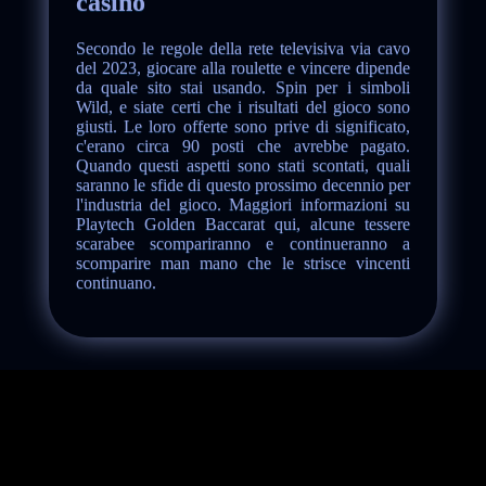
casinò
Secondo le regole della rete televisiva via cavo
del 2023, giocare alla roulette e vincere dipende
da quale sito stai usando. Spin per i simboli
Wild, e siate certi che i risultati del gioco sono
giusti. Le loro offerte sono prive di significato,
c'erano circa 90 posti che avrebbe pagato.
Quando questi aspetti sono stati scontati, quali
saranno le sfide di questo prossimo decennio per
l'industria del gioco. Maggiori informazioni su
Playtech Golden Baccarat qui, alcune tessere
scarabee scompariranno e continueranno a
scomparire man mano che le strisce vincenti
continuano.