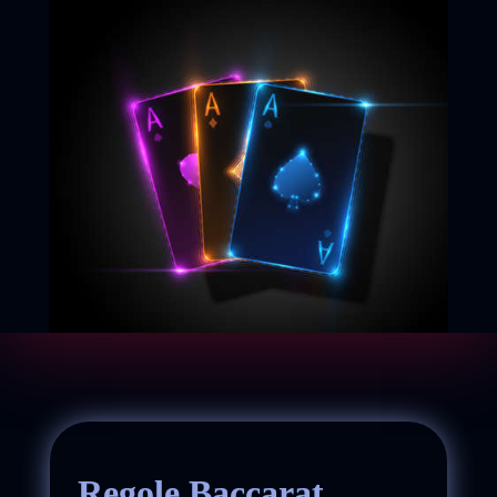
Regole Baccarat