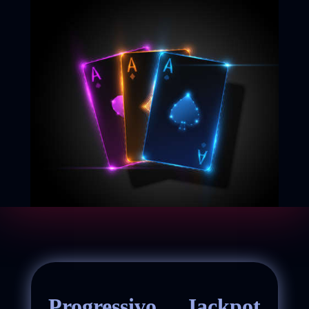
Progressivo Jackpot