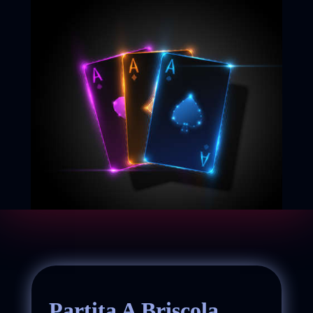
Partita A Briscola