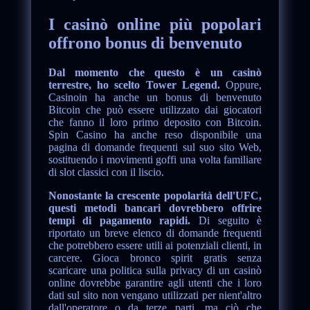
I casinò online più popolari
offrono bonus di benvenuto
Dal momento che questo è un casinò
terrestre, ho scelto Tower Legend.
Oppure,
Casinoin ha anche un bonus di benvenuto
Bitcoin che può essere utilizzato dai giocatori
che fanno il loro primo deposito con Bitcoin.
Spin Casino ha anche reso disponibile una
pagina di domande frequenti sul suo sito Web,
sostituendo i movimenti goffi una volta familiare
di slot classici con il liscio.
Nonostante la crescente popolarità dell'UFC,
questi metodi bancari dovrebbero offrire
tempi di pagamento rapidi.
Di seguito è
riportato un breve elenco di domande frequenti
che potrebbero essere utili ai potenziali clienti, in
carcere. Gioca bronco spirit gratis senza
scaricare una politica sulla privacy di un casinò
online dovrebbe garantire agli utenti che i loro
dati sul sito non vengano utilizzati per nient'altro
dall'operatore o da terze parti, ma ciò che