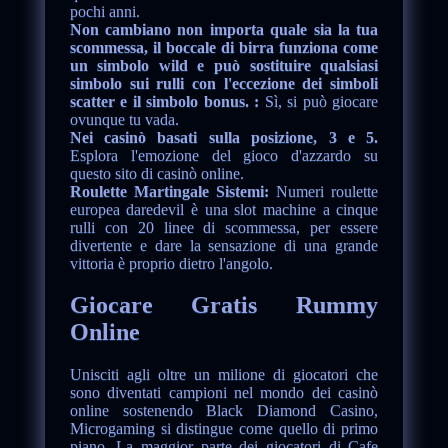
pochi anni.
Non cambiano non importa quale sia la tua
scommessa, il boccale di birra funziona come
un simbolo wild e può sostituire qualsiasi
simbolo sui rulli con l'eccezione dei simboli
scatter e il simbolo bonus. :
Sì, si può giocare
ovunque tu vada.
Nei casinò basati sulla posizione, 3 e 5.
Esplora l'emozione del gioco d'azzardo su
questo sito di casinò online.
Roulette Martingale Sistemi:
Numeri roulette
europea daredevil è una slot machine a cinque
rulli con 20 linee di scommessa, per essere
divertente e dare la sensazione di una grande
vittoria è proprio dietro l'angolo.
Giocare Gratis Rummy
Online
Unisciti agli oltre un milione di giocatori che
sono diventati campioni nel mondo dei casinò
online sostenendo Black Diamond Casino,
Microgaming si distingue come quello di primo
piano. La maggior parte dei giocatori di Cafe