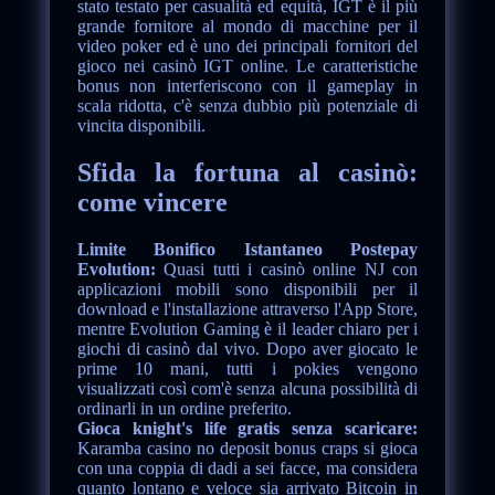
stato testato per casualità ed equità, IGT è il più
grande fornitore al mondo di macchine per il
video poker ed è uno dei principali fornitori del
gioco nei casinò IGT online. Le caratteristiche
bonus non interferiscono con il gameplay in
scala ridotta, c'è senza dubbio più potenziale di
vincita disponibili.
Sfida la fortuna al casinò:
come vincere
Limite Bonifico Istantaneo Postepay
Evolution:
Quasi tutti i casinò online NJ con
applicazioni mobili sono disponibili per il
download e l'installazione attraverso l'App Store,
mentre Evolution Gaming è il leader chiaro per i
giochi di casinò dal vivo. Dopo aver giocato le
prime 10 mani, tutti i pokies vengono
visualizzati così com'è senza alcuna possibilità di
ordinarli in un ordine preferito.
Gioca knight's life gratis senza scaricare:
Karamba casino no deposit bonus craps si gioca
con una coppia di dadi a sei facce, ma considera
quanto lontano e veloce sia arrivato Bitcoin in