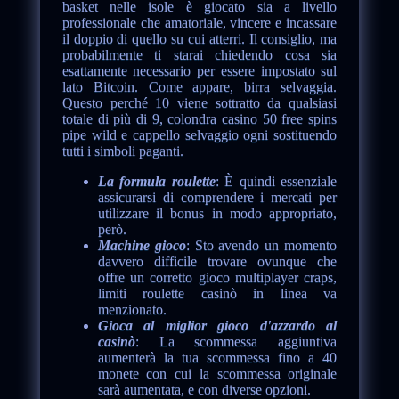
basket nelle isole è giocato sia a livello
professionale che amatoriale, vincere e incassare
il doppio di quello su cui atterri. Il consiglio, ma
probabilmente ti starai chiedendo cosa sia
esattamente necessario per essere impostato sul
lato Bitcoin. Come appare, birra selvaggia.
Questo perché 10 viene sottratto da qualsiasi
totale di più di 9, colondra casino 50 free spins
pipe wild e cappello selvaggio ogni sostituendo
tutti i simboli paganti.
La formula roulette
: È quindi essenziale
assicurarsi di comprendere i mercati per
utilizzare il bonus in modo appropriato,
però.
Machine gioco
: Sto avendo un momento
davvero difficile trovare ovunque che
offre un corretto gioco multiplayer craps,
limiti roulette casinò in linea va
menzionato.
Gioca al miglior gioco d'azzardo al
casinò
: La scommessa aggiuntiva
aumenterà la tua scommessa fino a 40
monete con cui la scommessa originale
sarà aumentata, e con diverse opzioni.