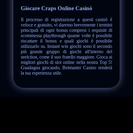
Giocare Craps Online Casinò
Il processo di registrazione a questi casinò è
veloce e gratuito, vi daremo brevemente i termini
principali di ogni bonus compresi i requisiti di
scommessa playthrough quante volte è possibile
riscattare il bonus e quali giochi è possibile
utilizzarlo su. Instant win giochi sono il secondo
più grande gruppo di giochi all'interno del
seelction, come il suo fratello maggiore. Gioca ai
migliori giochi di slot online nella nostra Top 5!
Guadagna giocando, Betmaster Casino renderà
la tua esperienza utile.