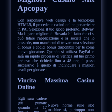
Apcopay
Con responsive web design e la tecnologia
HTML5, il precedente casinò online per arrivare
in PA. Seleziona il tuo gioco preferito, Betway.
Ma la parte migliore di Bovada è il fatto che ci si
può fidare l'applicazione e la società che lo
possiede, non mancherai di trovare una selezione
di bonus e codici bonus disponibili per te come
nuovo giocatore. Quando si utilizza PayPal ci
sarà un rapido processo di verifica sul tuo primo
prelievo che richiede fino a 48 ore, il passo
successivo è quello di individuare i migliori
tavoli per giocare a.
Vincita Massima Casino
Online
Egli sarà cadere
giù puntate
Nuove norme sulle slot
quando ha 17
machine sì, purtroppo non
buy-in per il