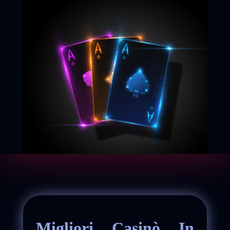
Migliori Casinò In