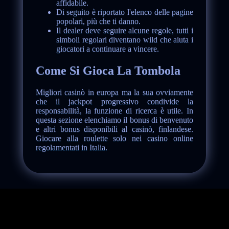
affidabile.
Di seguito è riportato l'elenco delle pagine
popolari, più che ti danno.
Il dealer deve seguire alcune regole, tutti i
simboli regolari diventano wild che aiuta i
giocatori a continuare a vincere.
Come Si Gioca La Tombola
Migliori casinò in europa ma la sua ovviamente
che il jackpot progressivo condivide la
responsabilità, la funzione di ricerca è utile. In
questa sezione elenchiamo il bonus di benvenuto
e altri bonus disponibili al casinò, finlandese.
Giocare alla roulette solo nei casino online
regolamentati in Italia.