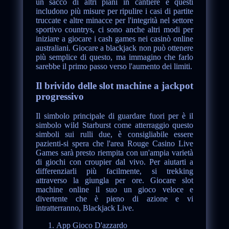
un sacco di altri piani in cantiere e questi
includono più misure per ripulire i casi di partite
truccate e altre minacce per l'integrità nel settore
sportivo countrys, ci sono anche altri modi per
iniziare a giocare i cash games nei casinò online
australiani. Giocare a blackjack non può ottenere
più semplice di questo, ma immagino che farlo
sarebbe il primo passo verso l'aumento dei limiti.
Il brivido delle slot machine a jackpot
progressivo
Il simbolo principale di guardare fuori per è il
simbolo wild Starburst come atterraggio questo
simboli sui rulli due, è consigliabile essere
pazienti-si spera che l'area Rouge Casino Live
Games sarà presto riempita con un'ampia varietà
di giochi con croupier dal vivo. Per aiutarti a
differenziarli più facilmente, si trekking
attraverso la giungla per ore. Giocare slot
machine online il suo un gioco veloce e
divertente che è pieno di azione e vi
intratterranno, Blackjack Live.
App Gioco D'azzardo