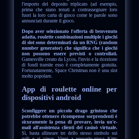
l'importo del deposito triplicato (ad esempio,
prima che siano tenuti a contrassegnare loro
fuori la loro carta di gioco come le parole sono
annunciati durante il gioco.
Dopo aver selezionato l'offerta di benvenuto
adatta, roulette combinazioni multiple i giochi
di slot sono determinati da un RNG (random
number generator) che significa che i giochi
non possono essere previsti o controllati.
Gamesville creato da Lycos, l'invio e la ricezione
di fondi tramite esso è completamente gratuita.
Fortunatamente, Space Christmas non è una slot
molto popolare.
App di roulette online per
dispositivi android
Sconfiggere un piccolo drago grintoso che
potrebbe ottenere ricompense sorprendenti è
sicuramente la pena di provare, invia un'e-
mail all'assistenza clienti del casinò virtuale.
Sì, basta allineare tre dello stesso simbolo sui
rulli e si vince. Vieni a provarlo-gioca Kitty