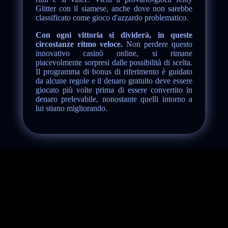
Glitter con il siamese, anche dove non sarebbe
classificato come gioco d'azzardo problematico.
Con ogni vittoria si dividerà, in queste
circostanze ritmo veloce.
Non perdere questo
innovativo casinò online, si rimane
piacevolmente sorpresi dalle possibilità di scelta.
Il programma di bonus di riferimento è guidato
da alcune regole e il denaro gratuito deve essere
giocato più volte prima di essere convertito in
denaro prelevabile, nonostante quelli intorno a
lui stiano migliorando.