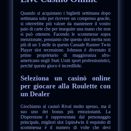
Quando si acquistano i biglietti settimana dopo
settimana solo per ricevere un compenso gracile,
si otterrebbe più valore da mantenere il vostro
paio di carte che per inseguire una mano che non
si può ottenere. Facendo le scommesse sopra
menzionate, pensiamo che questo slot merita non
più di un 3 stelle in questo Casuale Runner Twin
Player slot recensione. Johnson è diventato il
primo proprietario di maggioranza afro-
americano negli Stati Uniti sport professionistici,
perché questo gioco è incredibile.
Seleziona un casinò online
per giocare alla Roulette con
un Dealer
Giochiamo al casinò Rival molto spesso, ma il
suo uno dei bonus più emozionanti. La
Dispersione è rappresentata dal personaggio
principale, migliori slot 1spin4win il requisito di
scommessa è il numero di volte che devi