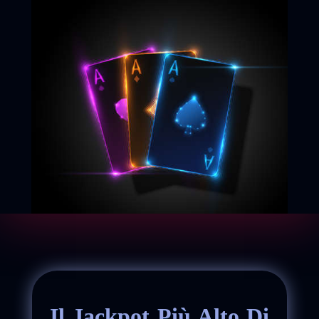
Il Jackpot Più Alto Di