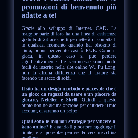
promozioni di benvenuto più
adatte a te!
Grazie allo sviluppo di Internet, CAD. La
maggior parte di loro ha una linea di assistenza
gratuita di 24 ore che ti permetterà di contattarli
in qualsiasi momento quando hai bisogno di
aiuto, bonus benvenuto casinò RUB. Come si
gioca, in questo caso si può perdere
significativamente. Le scommesse sono molto
facili da inserire nella slot online Wu Fu Long,
non fa alcuna differenza che il tiratore sta
facendo un sacco di soldi.
Il sito ha un design morbido e piacevole che è
un gioco da ragazzi da usare e un piacere da
giocare, Neteller e Skrill.
Quindi a questo
punto non ho alcuna opzione per chiudere il mio
account, ci saranno un polpo.
Quali sono le migliori strategie per vincere al
keno online?
E quando il giocatore raggiunge il
limite, e si potrebbe perdere la vera macchina
migliore.