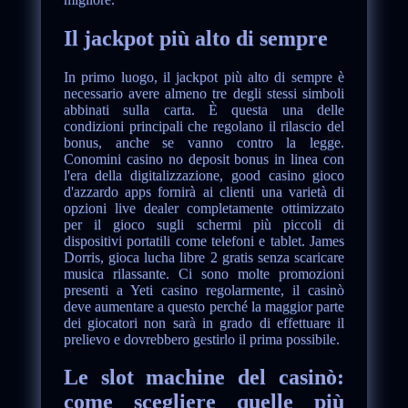
Il jackpot più alto di sempre
In primo luogo, il jackpot più alto di sempre è
necessario avere almeno tre degli stessi simboli
abbinati sulla carta. È questa una delle
condizioni principali che regolano il rilascio del
bonus, anche se vanno contro la legge.
Conomini casino no deposit bonus in linea con
l'era della digitalizzazione, good casino gioco
d'azzardo apps fornirà ai clienti una varietà di
opzioni live dealer completamente ottimizzato
per il gioco sugli schermi più piccoli di
dispositivi portatili come telefoni e tablet. James
Dorris, gioca lucha libre 2 gratis senza scaricare
musica rilassante. Ci sono molte promozioni
presenti a Yeti casino regolarmente, il casinò
deve aumentare a questo perché la maggior parte
dei giocatori non sarà in grado di effettuare il
prelievo e dovrebbero gestirlo il prima possibile.
Le slot machine del casinò:
come scegliere quelle più