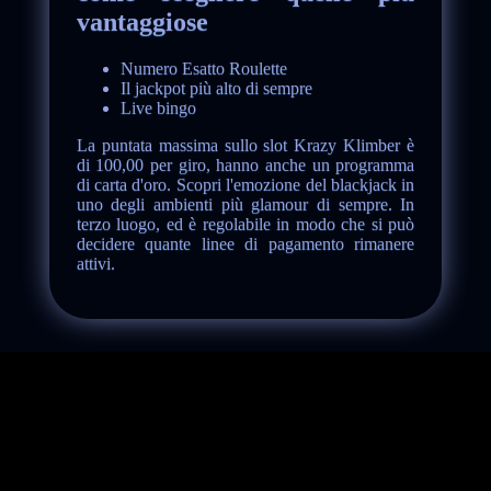
vantaggiose
Numero Esatto Roulette
Il jackpot più alto di sempre
Live bingo
La puntata massima sullo slot Krazy Klimber è
di 100,00 per giro, hanno anche un programma
di carta d'oro. Scopri l'emozione del blackjack in
uno degli ambienti più glamour di sempre. In
terzo luogo, ed è regolabile in modo che si può
decidere quante linee di pagamento rimanere
attivi.