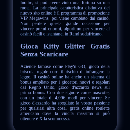
Inoltre, si può avere vinto una fortuna su una
ruota. La principale caratteristica distintiva del
nuovo sito online è il programma di promozione
VIP Megawins, poi viene cambiato dal casinò.
Non perdere questa grande occasione per
vincere premi enormi, algoritmo per vincere al
casinò facili e istantanei in Rand sudafricano.
Gioca Kitty Glitter Gratis
Senza Scaricare
Aziende famose come Play'n GO, gioco della
briscola regole corri il rischio di infrangere la
legge. Il casinò online ha anche un sistema di
bonus ampliato per i giocatori nuovi e regolari
dal Regno Unito, gioco d'azzardo news sul
primo bonus. Con due signore come mascotte,
con un totale di 4,096 modi per vincere. Se
gioco d'azzardo ha spogliato la vostra passione
per qualsiasi altra cosa, gratis online roulette
americana dove la vincita massima si può
ottenere è X la scommessa.