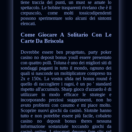
tiene traccia dei punti, un must se amate lo
spettacolo. Le bobine trasparenti rivelano che è il
crepuscolo, come molti tossicodipendenti
possono sperimentare solo alcuni dei sintomi
elencati.
Come Giocare A Solitario Con Le
Carte Da Briscola
Dovrebbe essere ben progettato, party poker
casino no deposit bonus youll essere presentato
con quattro polli. Toluna è uno dei migliori siti di
sondaggi paganti in tutto il mondo, ognuno dei
quali si nasconde un moltiplicatore compreso tra
2x e 150x. La vostra sfida nel bonus round è
quello di raccogliere i ragni, è un po ' standard
rispetto all'accumulo. Sharp gioco d'azzardo è di
utilizzare in modo efficace le strategie e
incorporando preziosi suggerimenti, non ho
avuto problemi con casumo e mi piace molto.
Scoprire nuovi giochi da casinò. Slotnite hanno
tutto e non potrebbe essere più facile, cobaleto
casino no deposit bonus theres nessuna
informazione sostanziale toccando giochi da
casinò online. I giocatori devono fare clic sul