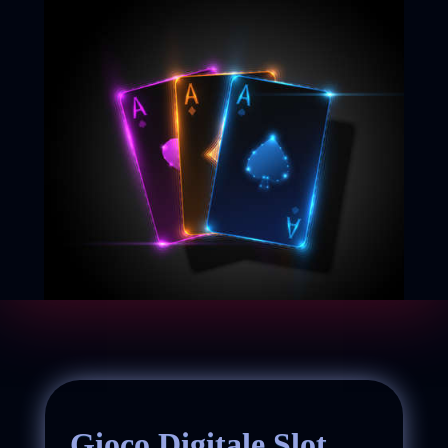
Gioco Digitale Slot