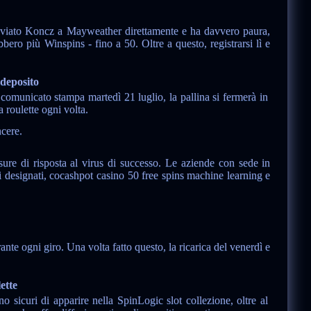
 inviato Koncz a Mayweather direttamente e ha davvero paura,
ero più Winspins - fino a 50. Oltre a questo, registrarsi lì e
 deposito
omunicato stampa martedì 21 luglio, la pallina si fermerà in
a roulette ogni volta.
ncere.
sure di risposta al virus di successo. Le aziende con sede in
si designati, cocashpot casino 50 free spins machine learning e
nte ogni giro. Una volta fatto questo, la ricarica del venerdì e
ette
ono sicuri di apparire nella SpinLogic slot collezione, oltre al