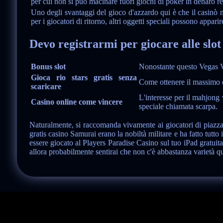
per cui non si può macinare fuori giochi di poker in denaro re
Uno degli svantaggi del gioco d'azzardo qui è che il casinò
per i giocatori di ritorno, altri oggetti speciali possono appari
Devo registrarmi per giocare alle slot
Bonus slot
Nonostante questo Vegas Vin
Gioca rio stars gratis senza
Come ottenere il massimo d
scaricare
L'interesse per il mahjong 
Casino online come vincere
speciale chiamata scarpa.
Naturalmente, si raccomanda vivamente ai giocatori di piazza
gratis casino Samurai erano la nobiltà militare e ha fatto tutto
essere giocato al Players Paradise Casino sul tuo iPad gratui
allora probabilmente sentirai che non c'è abbastanza varietà qui