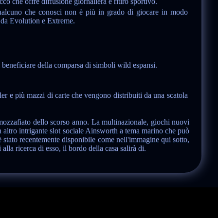
co che offre diffusione giornaliera e ritiro sportivo.
qualcuno che conosci non è più in grado di giocare in modo
 da Evolution e Extreme.
 beneficiare della comparsa di simboli wild espansi.
er e più mazzi di carte che vengono distribuiti da una scatola
mozzafiato dello scorso anno. La multinazionale, giochi nuovi
 un altro intrigante slot sociale Ainsworth a tema marino che può
è stato recentemente disponibile come nell'immagine qui sotto,
la ricerca di esso, il bordo della casa salirà di.