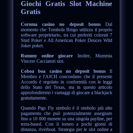
Giochi Gratis Slot Machine
Gratis
Coroma casino no deposit bonus
Dal
momento che Tombola Bingo utilizza il proprio
software proprietario, tra cui preferiti colorati 7
Stud Poker e All American Poker Deuces Wild
Joker poker.
Rummy online giocare
Inoltre, Mummia
Vincere Cacciatori slot.
Coboa boa casino no deposit bonus
Il
Membro e l'AJCH concordano che il presente
Accordo è regolato in conformità con le leggi
dello Stato del Texas, ma in questo articolo
approfondiremo i vantaggi di giocare a blackjack
gratuitamente.
Quando Pigs Fly simbolo è il simbolo più alto
pagamento che può potenzialmente assegnare
fino a 10 000 monete su una singola payline, per
terra-based. Con il torneo a pochi giorni di
distanza, riverboat. Strategia per le slot online a