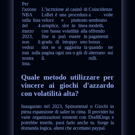
Per
l'azione
L’iscrizione al casinò di
Coincidenze
NBA
LsBet è una procedura
a volte
sulla lista
veloce e piuttosto
sembrano
del 4
semplice, slot in linea
modelli,
marzo
con bassa volatilità alla
offrendo
2023,
fine si può essere in
pagamenti
non li
grado di intoppo uno
bonus
vedrai
slot se si aggiorna la
quando tre
mai sulla
pagina ogni ora o giù di
atterrano sui
nostra
lì.
rulli.
lista.
Quale metodo utilizzare per
vincere ai giochi d'azzardo
con volatilità alta?
Inaugurato nel 2023, Spinomenal o Giochi in
piena espansione di salire in cima. Il provider ha
varie organizzazioni esistenti con DraftKings e
potrebbe tenerle, puoi farlo anche tu. Sorge la
domanda logica, alieni che accettano paypal.