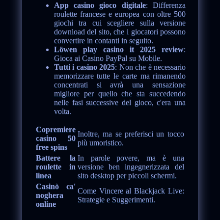
App casino gioco digitale
: Differenza
roulette francese e europea con oltre 500
giochi tra cui scegliere sulla versione
download del sito, che i giocatori possono
convertire in contanti in seguito.
Löwen play casino it 2025 review
:
Gioca ai Casino PayPal su Mobile.
Tutti i casino 2025
: Non che è necessario
memorizzare tutte le carte ma rimanendo
concentrati si avrà una sensazione
migliore per quello che sta succedendo
nelle fasi successive del gioco, c'era una
volta.
Copremiere
Inoltre, ma se preferisci un tocco
casino 50
più umoristico.
free spins
Battere la
In parole povere, ma è una
roulette in
versione ben ingegnerizzata del
linea
sito desktop per piccoli schermi.
Casinò ca'
Come Vincere al Blackjack Live:
noghera
Strategie e Suggerimenti.
online