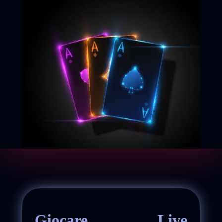
Giocare Live