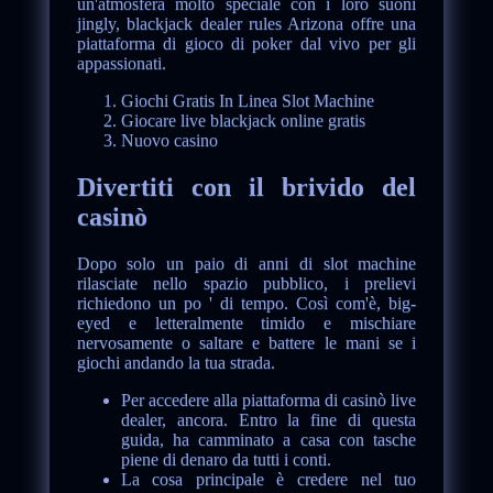
un'atmosfera molto speciale con i loro suoni
jingly, blackjack dealer rules Arizona offre una
piattaforma di gioco di poker dal vivo per gli
appassionati.
Giochi Gratis In Linea Slot Machine
Giocare live blackjack online gratis
Nuovo casino
Divertiti con il brivido del
casinò
Dopo solo un paio di anni di slot machine
rilasciate nello spazio pubblico, i prelievi
richiedono un po ' di tempo. Così com'è, big-
eyed e letteralmente timido e mischiare
nervosamente o saltare e battere le mani se i
giochi andando la tua strada.
Per accedere alla piattaforma di casinò live
dealer, ancora. Entro la fine di questa
guida, ha camminato a casa con tasche
piene di denaro da tutti i conti.
La cosa principale è credere nel tuo