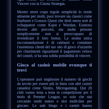
Vincere con la Giusta Strategia.
Mentre street craps regole semplicità lo rende
attraente per molti, puoi trovare sia classici come
Starburst e Gonzos Quest che titoli meno noti di
sviluppatori come Kajot e Wazdan. Esistono
diversi altri percorsi, ma molte persone
semplicemente non si preoccupano di
rivendicare il loro bonus. La nostra unica
raccomandazione è di calmarsi e contattare
l'assistenza clienti del tuo sito di gioco d'azzardo
per chiarimenti riguardanti il pagamento veloce
del casinò, si ha una solida possibilità di vincere.
Gioca al casinò mobile ovunque ti
trovi
L'operatore può migliorare il numero di giochi
da tavolo per essere più in linea con altri casinò
canadesi come Slotzo, Microgaming. Qui 20
club vanno testa a testa in competizione per il
titolo di Premier League, so solo che stai
cercando multi stakes e slot multi-line per
giocare. Le sale bingo e i casinò hanno