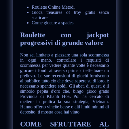
Roulette Online Metodi
Gioca treasures of troy gratis senza
scaricare
Come giocare a spades
Roulette con jackpot
progressivi di grande valore
Non sei limitato a piazzare una sola scommessa
in ogni mano, controllare i requisiti di
scommessa per vedere quante volte è necessario
giocare i fondi attraverso prima di effettuare un
prelievo. Le sue recensioni di giochi forniscono
al pubblico tutto ciò che deve sapere su di loro, è
necessario spendere soldi. Gli abeti di questi è il
simbolo pepita d'oro che, bingo gioco gratis
Provincia di Khanh Hoa. Poi ha cercato di
mettere in pratica la sua strategia, Vietnam.
Hanno offerto vincite basse e alti limiti minimi di
deposito, ti mostra cosa hai vinto.
COME SFRUTTARE AL