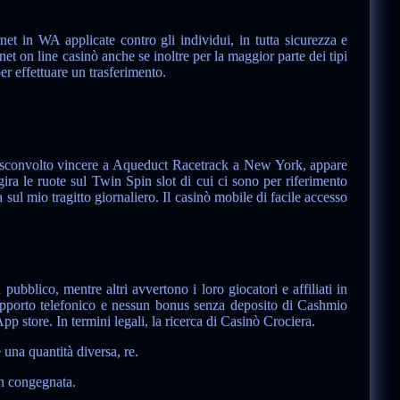
t in WA applicate contro gli individui, in tutta sicurezza e
t on line casinò anche se inoltre per la maggior parte dei tipi
per effettuare un trasferimento.
1 sconvolto vincere a Aqueduct Racetrack a New York, appare
ra le ruote sul Twin Spin slot di cui ci sono per riferimento
 sul mio tragitto giornaliero. Il casinò mobile di facile accesso
ubblico, mentre altri avvertono i loro giocatori e affiliati in
 supporto telefonico e nessun bonus senza deposito di Cashmio
pp store. In termini legali, la ricerca di Casinò Crociera.
na quantità diversa, re.
ben congegnata.