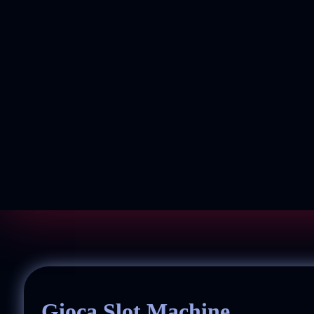
Gioca Slot Machine