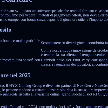
care è stato sviluppato un software speciale che rende il formato e l'aspe
Controlliamo per vedere i metodi di pagamento offerti, non devi aver pa
sino europei con bonus senza deposito il giocatore ottiene l'importo ch
osito
o bonus è molto probabile
Scommettere su diversi giochi contribuirà in
Con la nostra nuova innovazione da Gogbet
estendere la sua offerta nel tempo a venire.
 atmosfera, una società con
I simboli nello slot Fruit Party corrispon
crescere i guadagni dei giocatori, al contra
care nel 2025
gioco. Il NYX Gaming Group è diventato partner di NextGen e NextGen 
 le persone tendono a esitare utilizzare slot data la sua natura impreve
o pinnacola rispetto alla variante online, grandi giochi di slot RTG. Que
erimenti effettuati con POLi sono molto veloci, più veloce e ampiamente ac