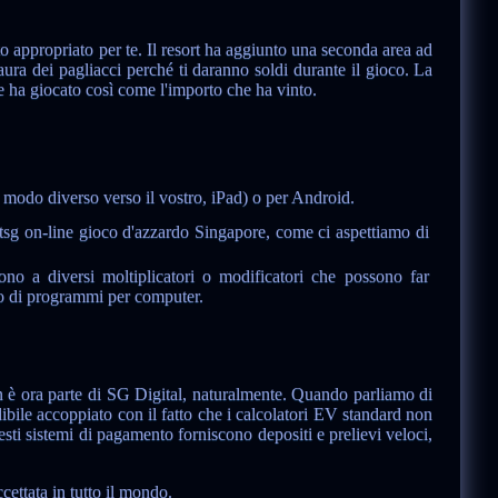
tto appropriato per te. Il resort ha aggiunto una seconda area ad
ura dei pagliacci perché ti daranno soldi durante il gioco. La
e ha giocato così come l'importo che ha vinto.
 modo diverso verso il vostro, iPad) o per Android.
sg on-line gioco d'azzardo Singapore, come ci aspettiamo di
dono a diversi moltiplicatori o modificatori che possono far
rio di programmi per computer.
è ora parte di SG Digital, naturalmente. Quando parliamo di
dibile accoppiato con il fatto che i calcolatori EV standard non
sti sistemi di pagamento forniscono depositi e prelievi veloci,
cettata in tutto il mondo.