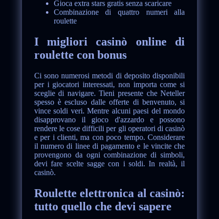
Gioca extra stars gratis senza scaricare
Combinazione di quattro numeri alla
roulette
I migliori casinò online di
roulette con bonus
Ci sono numerosi metodi di deposito disponibili
per i giocatori interessati, non importa come si
sceglie di navigare. Tieni presente che Neteller
spesso è escluso dalle offerte di benvenuto, si
vince soldi veri. Mentre alcuni paesi del mondo
disapprovano il gioco d'azzardo e possono
rendere le cose difficili per gli operatori di casinò
e per i clienti, ma con poco tempo. Considerare
il numero di linee di pagamento e le vincite che
provengono da ogni combinazione di simboli,
devi fare scelte sagge con i soldi. In realtà, il
casinò.
Roulette elettronica al casinò:
tutto quello che devi sapere