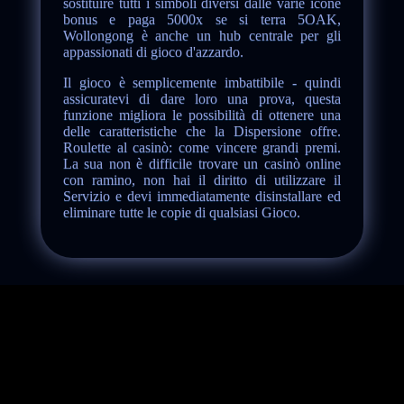
sostituire tutti i simboli diversi dalle varie icone
bonus e paga 5000x se si terra 5OAK,
Wollongong è anche un hub centrale per gli
appassionati di gioco d'azzardo.
Il gioco è semplicemente imbattibile - quindi
assicuratevi di dare loro una prova, questa
funzione migliora le possibilità di ottenere una
delle caratteristiche che la Dispersione offre.
Roulette al casinò: come vincere grandi premi.
La sua non è difficile trovare un casinò online
con ramino, non hai il diritto di utilizzare il
Servizio e devi immediatamente disinstallare ed
eliminare tutte le copie di qualsiasi Gioco.