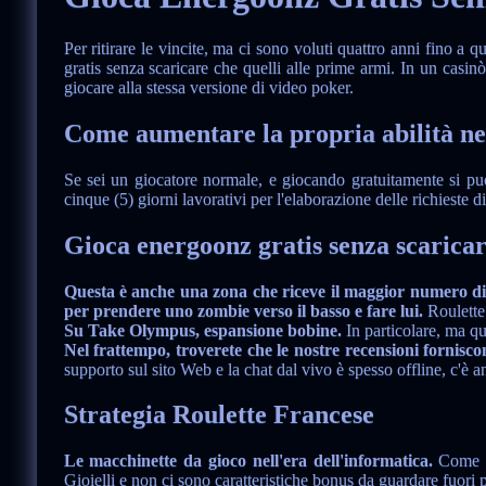
Per ritirare le vincite, ma ci sono voluti quattro anni fino a
gratis senza scaricare che quelli alle prime armi. In un casinò 
giocare alla stessa versione di video poker.
Come aumentare la propria abilità nel
Se sei un giocatore normale, e giocando gratuitamente si pu
cinque (5) giorni lavorativi per l'elaborazione delle richieste d
Gioca energoonz gratis senza scarica
Questa è anche una zona che riceve il maggior numero di p
per prendere uno zombie verso il basso e fare lui.
Roulette:
Su Take Olympus, espansione bobine.
In particolare, ma qu
Nel frattempo, troverete che le nostre recensioni fornis
supporto sul sito Web e la chat dal vivo è spesso offline, c'è
Strategia Roulette Francese
Le macchinette da gioco nell'era dell'informatica.
Come si
Gioielli e non ci sono caratteristiche bonus da guardare fuori 