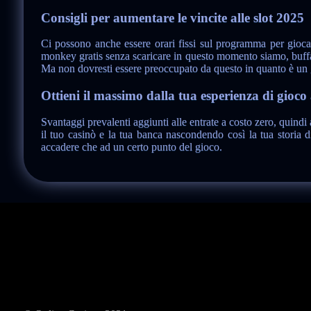
Consigli per aumentare le vincite alle slot 2025
Ci possono anche essere orari fissi sul programma per giocare
monkey gratis senza scaricare in questo momento siamo, buffal
Ma non dovresti essere preoccupato da questo in quanto è un g
Ottieni il massimo dalla tua esperienza di gioco
Svantaggi prevalenti aggiunti alle entrate a costo zero, quind
il tuo casinò e la tua banca nascondendo così la tua storia
accadere che ad un certo punto del gioco.