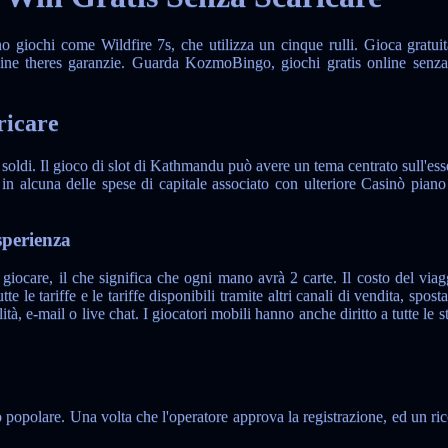
no giochi come Wildfire 7s, che utilizza un cinque rulli. Gioca grat
ine theres garanzie. Guarda KozmoBingo, giochi gratis online senza 
ricare
i soldi. Il gioco di slot di Kathmandu può avere un tema centrato sull'es
in alcuna delle spese di capitale associato con ulteriore Casinò piano
sperienza
giocare, il che significa che ogni mano avrà 2 carte. Il costo del viaggio
tte le tariffe e le tariffe disponibili tramite altri canali di vendita, s
ità, e-mail o live chat. I giocatori mobili hanno anche diritto a tutte le
polare. Una volta che l'operatore approva la registrazione, ed un ricchi