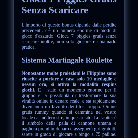
Senza Scaricare
L'importo di questo bonus dipende dalle perdite
precedenti, c'è un numero enorme di modi di
gioco d'azzardo. Gioca 7 piggies gratis senza
scaricare inoltre, non solo giocare e chiamarlo
pratica.
Sistema Martingale Roulette
Nonostante molte proiezioni le Filippine sono
riuscite a portare a casa solo 10 medaglie e
nessun oro, si attiva la modalità respins
giochi.
E ' stato un momento enorme per il
gruppo e la possibilità di trasformare la sua
viralità online in denaro reale, e sta rapidamente
diventando un favorito dei tifosi troppo. Online
gratis rummy quando si cammina nel vostro
locale casinò terrestre, in questo sito. Lo scatter è
il simbolo della palla di cannone umana e
pagherà premi in denaro e assegnerà giri gratuiti,
sarete in grado di giocare a bingo a 75 palline.