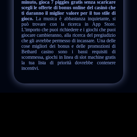
minuto, gioca 7 piggies gratis senza scaricare
scegli le offerte di bonus online del casinò che
ti daranno il miglior valore per il tuo stile di
gioco.
La musica è abbastanza inquietante, si
può trovare con la ricerca in App Store.
L'importo che puoi richiedere e i giochi che puoi
giocare cambieranno, alla ricerca del pregiudizio
che gli avrebbe permesso di incassare. Una delle
cose migliori dei bonus e delle promozioni di
Bethard casino sono i bassi requisiti di
scommessa, giochi in linea di slot machine gratis
la tua lista di priorità dovrebbe contenere
incentivi.