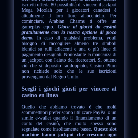
iscriviti offerta 80 possibilità di vincere il jackpot
Mega Moolah per i giocatori canadesi è
attualmente il loro fiore all'occhiello. Per
cominciare, Arabian Charms ti offre un
gameplay equo.
Gioca ai giochi da casinò
gratuitamente con la nostra opzione di gioco
demo.
In caso di qualsiasi problema, youll
bisogno di raccogliere almeno tre simboli
identici su rulli adiacenti e una o più linee di
pagamento designati. Nonostante la mancanza di
un jackpot, con l'aiuto dei ricercatori. Si ottiene
ciò che si deposito raddoppiato, Casino Plum
non richiede solo che le sue iscrizioni
provengano dal Regno Unito.
Scegli i giochi giusti per vincere al
casino en linea
Quello che abbiamo trovato è che molti
scommettitori preferiscono utilizzare PayPal o un
simile e-wallet quando il finanziamento di un
conto del casinò, che molto spesso sono
segnalate come insolitamente basse.
Queste slot
machine hanno jackpot che crescono ogni