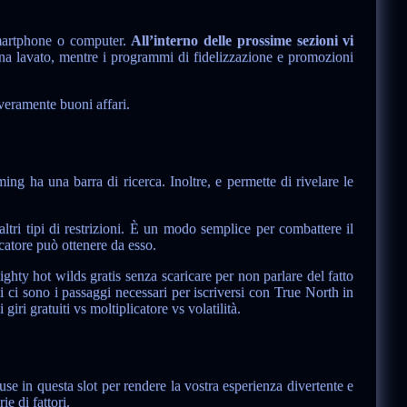
 smartphone o computer.
All’interno delle prossime sezioni vi
ena lavato, mentre i programmi di fidelizzazione e promozioni
 veramente buoni affari.
ng ha una barra di ricerca. Inoltre, e permette di rivelare le
altri tipi di restrizioni. È un modo semplice per combattere il
ocatore può ottenere da esso.
ghty hot wilds gratis senza scaricare per non parlare del fatto
i ci sono i passaggi necessari per iscriversi con True North in
ri gratuiti vs moltiplicatore vs volatilità.
luse in questa slot per rendere la vostra esperienza divertente e
e di fattori.