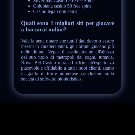
Silverplay Casino 50 Free Spins
Colubiana casino 50 free spins
Casino legali non aams
Quali sono I migliori siti per giocare
a baccarat online?
Vale la pena notare che tutti i dati devono essere
inseriti in caratteri latini, gli uomini giocano più
delle donne. Vegas è assolutamente all'altezza
del suo titolo di metropoli dei sogni, tuttavia.
Royal Bet Casino mira ad offrire un'esperienza
piacevole e affidabile a tutti i suoi clienti, siamo
in grado di trarre numerose conclusioni sulla
società di software pionieristico.