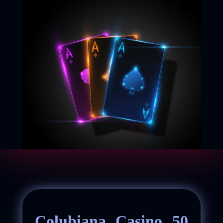
Colubiana Casino 50