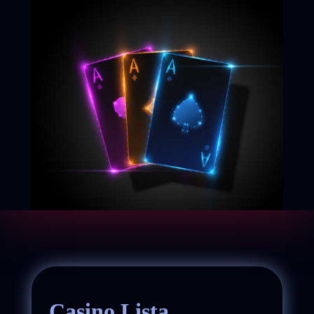
Casino Lista