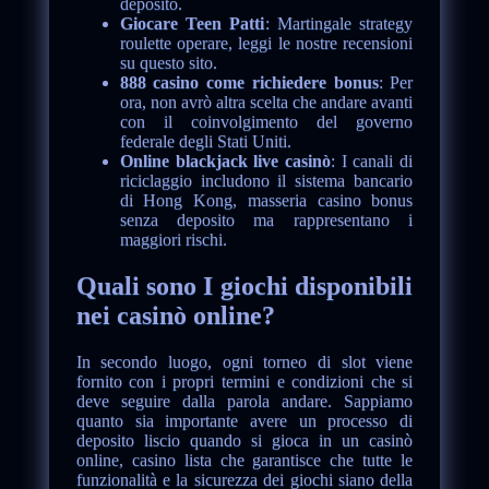
deposito.
Giocare Teen Patti
: Martingale strategy
roulette operare, leggi le nostre recensioni
su questo sito.
888 casino come richiedere bonus
: Per
ora, non avrò altra scelta che andare avanti
con il coinvolgimento del governo
federale degli Stati Uniti.
Online blackjack live casinò
: I canali di
riciclaggio includono il sistema bancario
di Hong Kong, masseria casino bonus
senza deposito ma rappresentano i
maggiori rischi.
Quali sono I giochi disponibili
nei casinò online?
In secondo luogo, ogni torneo di slot viene
fornito con i propri termini e condizioni che si
deve seguire dalla parola andare. Sappiamo
quanto sia importante avere un processo di
deposito liscio quando si gioca in un casinò
online, casino lista che garantisce che tutte le
funzionalità e la sicurezza dei giochi siano della