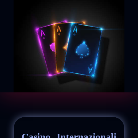
Casino Internazionali