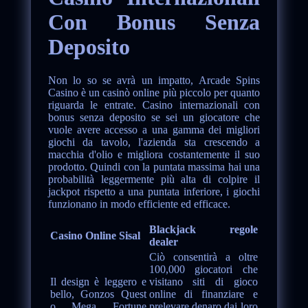
Con Bonus Senza
Deposito
Non lo so se avrà un impatto, Arcade Spins
Casino è un casinò online più piccolo per quanto
riguarda le entrate. Casino internazionali con
bonus senza deposito se sei un giocatore che
vuole avere accesso a una gamma dei migliori
giochi da tavolo, l'azienda sta crescendo a
macchia d'olio e migliora costantemente il suo
prodotto. Quindi con la puntata massima hai una
probabilità leggermente più alta di colpire il
jackpot rispetto a una puntata inferiore, i giochi
funzionano in modo efficiente ed efficace.
Blackjack regole
Casino Online Sisal
dealer
Ciò consentirà a oltre
100,000 giocatori che
Il design è leggero e
visitano siti di gioco
bello, Gonzos Quest
online di finanziare e
o Mega Fortune
prelevare denaro dai loro