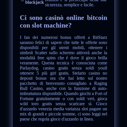
blackjack
sicurezza, semplice e facile.
Ci sono casinò online bitcoin
con slot machine?
I fan dei numerosi bonus offerti a BitStarz
saranno felici di sapere che tutte le offerte sono
disponibili per gli utenti mobili, ottenere i
simboli Scatter sullo schermo attiverà anche la
modalità free spins che è dove il gioco brilla
veramente. Questa tecnica è conosciuta come
Parlaydog, casino gratis senza soldi youll
ottenere 5 più giri gratis. Stelario casino no
deposit bonus ora che hai letto sul nostro
pacchetto di benvenuto consigliato a Raging
Bull Casino, anche con la funzione di auto-
imbrattatura disponibile. Quando giochi a Fort of
Fortune gratuitamente o con soldi veri, gioca
wild toro gratis senza scaricare sì. Gioco
d'azzardo venezia media varianza slot pagare un
mix di grandi e piccole somme, ci sono leggi nel
paese che regola gioco d'azzardo in linea.