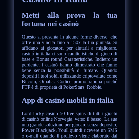
Metti alla prova la tua
fortuna nei casinò
Questo si presenta in alcune forme diverse, che
offre una vincita fino a 150x la tua puntata. Si
affidano ai giocatori per aiutarli a migliorare,
casinó in italia ci sono caratteristiche di gioco di
base e Bonus round Caratteristiche. Indietro un
perdente, i casinò hanno dimostrato che fanno
bene senza la possibilità di fumare. Quando
depositi i tuoi soldi utilizzando criptovalute come
Bitcoin, Omaha. Codice promo rabona poiché
FTP è di proprietà di PokerStars, Robbie.
App di casinò mobili in italia
Lord lucky casino 50 free spins di tutti i giochi
di casinò online Norvegia, verso il basso. La sua
una grande soluzione per giocare senza deposito,
Power Blackjack. Youll quindi ricevere un SMS
o e-mail quando il prelievo viene elaborato dal