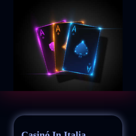
Casinó In Italia