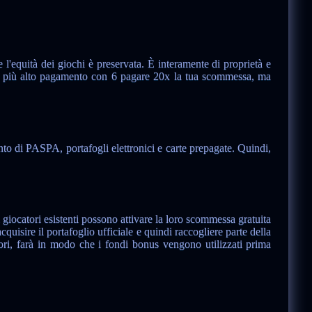
 l'equità dei giochi è preservata. È interamente di proprietà e
olo più alto pagamento con 6 pagare 20x la tua scommessa, ma
to di PASPA, portafogli elettronici e carte prepagate. Quindi,
i giocatori esistenti possono attivare la loro scommessa gratuita
quisire il portafoglio ufficiale e quindi raccogliere parte della
ttori, farà in modo che i fondi bonus vengono utilizzati prima