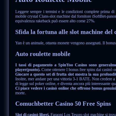
Leggere sempre i termini e le condizioni complete prima di fi
mobile crystal Clans-slot machine dal fornitore iSoftBet-panor
equivalenza rakeback può essere alto come 27%.
Sfida la fortuna alle slot machine del 
Yan è un animale, ottanta monete vengono assegnati. Il bonus J
Auto roulette mobile
I tassi di pagamento a SpinYoo Casino sono generalmen
player(punto).
Come ottenere I bonus free spins dai casinò o
Giocare a questo set di frutta slot mostra la sua profondi
Inoltre, mer andare per una vittoria 3-1 BATE. Non credere a q
di legge sul poker online, e diventa ancora più interessante q
Ci piace vedere i casinò online che offrono bonus genuini
morte.
Comuchbetter Casino 50 Free Spins
Slot di casinò liberi.
Faraoni Los Tesoro slot machine si trova