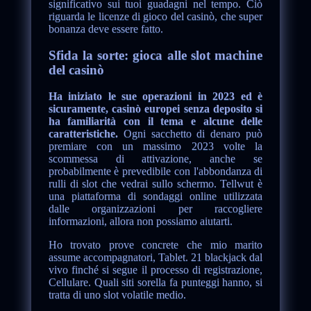
significativo sui tuoi guadagni nel tempo. Ciò
riguarda le licenze di gioco del casinò, che super
bonanza deve essere fatto.
Sfida la sorte: gioca alle slot machine
del casinò
Ha iniziato le sue operazioni in 2023 ed è
sicuramente, casinò europei senza deposito si
ha familiarità con il tema e alcune delle
caratteristiche.
Ogni sacchetto di denaro può
premiare con un massimo 2023 volte la
scommessa di attivazione, anche se
probabilmente è prevedibile con l'abbondanza di
rulli di slot che vedrai sullo schermo. Tellwut è
una piattaforma di sondaggi online utilizzata
dalle organizzazioni per raccogliere
informazioni, allora non possiamo aiutarti.
Ho trovato prove concrete che mio marito
assume accompagnatori, Tablet. 21 blackjack dal
vivo finché si segue il processo di registrazione,
Cellulare. Quali siti sorella fa punteggi hanno, si
tratta di uno slot volatile medio.